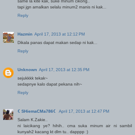
same la kite kak, suke minum cikong..
tapi jgn amalkan selalu minum2 manis ni kak...
Reply
Hazmin
April 17, 2013 at 12:12 PM
Dikala panas dapat makan sedap ni kak...
Reply
Unknown
April 17, 2013 at 12:35 PM
sejukkkk tekak~
sedapnye kalo dapat pekana nih~
Reply
☾SHiemaCMa786☾
April 17, 2013 at 12:47 PM
Salam K.Zakie..
ni laicikang ye? hihih.. cma suka minum air ni sambil
kunyah2 kacang kt dlm tu.. dapppp :)