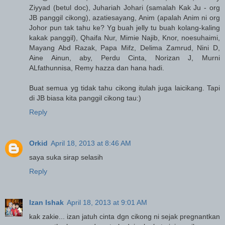
Ziyyad (betul doc), Juhariah Johari (samalah Kak Ju - org
JB panggil cikong), azatiesayang, Anim (apalah Anim ni org
Johor pun tak tahu ke? Yg buah jelly tu buah kolang-kaling
kakak panggil), Qhaifa Nur, Mimie Najib, Knor, noesuhaimi,
Mayang Abd Razak, Papa Mifz, Delima Zamrud, Nini D,
Aine Ainun, aby, Perdu Cinta, Norizan J, Murni
ALfathunnisa, Remy hazza dan hana hadi.
Buat semua yg tidak tahu cikong itulah juga laicikang. Tapi
di JB biasa kita panggil cikong tau:)
Reply
Orkid
April 18, 2013 at 8:46 AM
saya suka sirap selasih
Reply
Izan Ishak
April 18, 2013 at 9:01 AM
kak zakie... izan jatuh cinta dgn cikong ni sejak pregnantkan