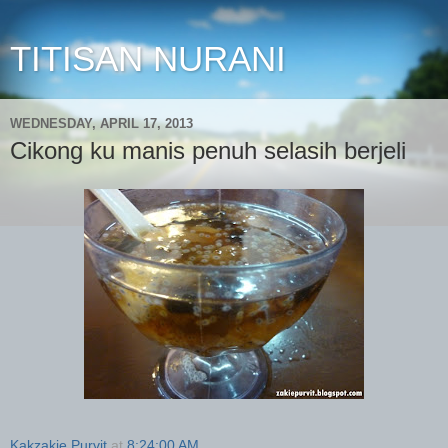
TITISAN NURANI
WEDNESDAY, APRIL 17, 2013
Cikong ku manis penuh selasih berjeli
Kakzakie Purvit
at
8:24:00 AM