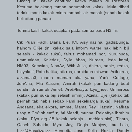
Cikong ini kakak captured ketika makan di Restoran
Kesuma belakang taman perumahan kakak. Mula diberi
terlalu manis kakak minta tambah air masak (sebab kakak
beli cikong panas).
Terima kasih kakak ucapkan pada semua pada N3 ini:-
Cik Puan Fadli, Diana Lie, KY, Aisy nasiha, gadisBunga,
hainom OKje (ini kakak saja inform waiter nak lebih biji
selasih - kakak suka), fairuz mohamad nor, Nurulhuda,
ummuaidan, Kniedaz, Dylla Abas, Nureen, ieda immi,
NM03, Kamsiah, NinaAz, With Julia, dhiera, aanie, redza,
Lieyalatif, Ratu hatiku, nik ros, norhidana miswan, Acik erna,
aizamaia3, mama maman aka yana, Yan's Cottage,
JunAina, Mia Kassim, Amirah (kakak pun kadang buat
sendiri di rumah Amie), Are@linayu, Eye_nee, Ummiross
(kakak pun suka biji selasih ummi), Aziela, Ujie (kakak tak
pernah tak habis sebab kami sekeluarga suka), Kesuma
Angsana, eira eixora, emme, Mama Rey, Hazmin, Nafiraa
usop,♥ Cmª shIemª ♥, Ati Masrif, munna, Reidaffya ibrahim
(kalau Ffya dtg JB kakak belanja - mehlah sini), Tihara,
Qaseh Suhaida, Myra Jay, Deqla Manjew, Ibu Lala,
Lizz@Hasalizalizz, Henrietta Jose, Kella, Rozita, Daddy