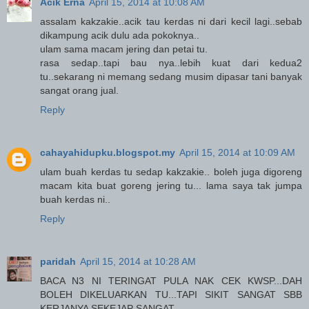
Acik Erna
April 15, 2014 at 10:08 AM
assalam kakzakie..acik tau kerdas ni dari kecil lagi..sebab
dikampung acik dulu ada pokoknya..
ulam sama macam jering dan petai tu.
rasa sedap..tapi bau nya..lebih kuat dari kedua2
tu..sekarang ni memang sedang musim dipasar tani banyak
sangat orang jual.
Reply
cahayahidupku.blogspot.my
April 15, 2014 at 10:09 AM
ulam buah kerdas tu sedap kakzakie.. boleh juga digoreng
macam kita buat goreng jering tu... lama saya tak jumpa
buah kerdas ni..
Reply
paridah
April 15, 2014 at 10:28 AM
BACA N3 NI TERINGAT PULA NAK CEK KWSP...DAH
BOLEH DIKELUARKAN TU...TAPI SIKIT SANGAT SBB
KERJANYA SEKEJAP SANGAT..