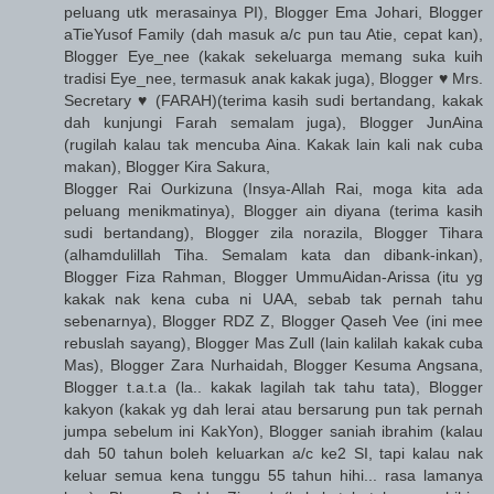
peluang utk merasainya PI), Blogger Ema Johari, Blogger
aTieYusof Family (dah masuk a/c pun tau Atie, cepat kan),
Blogger Eye_nee (kakak sekeluarga memang suka kuih
tradisi Eye_nee, termasuk anak kakak juga), Blogger ♥ Mrs.
Secretary ♥ (FARAH)(terima kasih sudi bertandang, kakak
dah kunjungi Farah semalam juga), Blogger JunAina
(rugilah kalau tak mencuba Aina. Kakak lain kali nak cuba
makan), Blogger Kira Sakura,
Blogger Rai Ourkizuna (Insya-Allah Rai, moga kita ada
peluang menikmatinya), Blogger ain diyana (terima kasih
sudi bertandang), Blogger zila norazila, Blogger Tihara
(alhamdulillah Tiha. Semalam kata dan dibank-inkan),
Blogger Fiza Rahman, Blogger UmmuAidan-Arissa (itu yg
kakak nak kena cuba ni UAA, sebab tak pernah tahu
sebenarnya), Blogger RDZ Z, Blogger Qaseh Vee (ini mee
rebuslah sayang), Blogger Mas Zull (lain kalilah kakak cuba
Mas), Blogger Zara Nurhaidah, Blogger Kesuma Angsana,
Blogger t.a.t.a (la.. kakak lagilah tak tahu tata), Blogger
kakyon (kakak yg dah lerai atau bersarung pun tak pernah
jumpa sebelum ini KakYon), Blogger saniah ibrahim (kalau
dah 50 tahun boleh keluarkan a/c ke2 SI, tapi kalau nak
keluar semua kena tunggu 55 tahun hihi... rasa lamanya