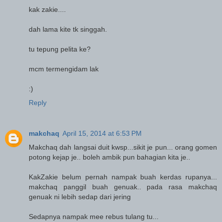
kak zakie....
dah lama kite tk singgah.
tu tepung pelita ke?
mcm termengidam lak
:)
Reply
makchaq
April 15, 2014 at 6:53 PM
Makchaq dah langsai duit kwsp...sikit je pun... orang gomen
potong kejap je.. boleh ambik pun bahagian kita je..
KakZakie belum pernah nampak buah kerdas rupanya...
makchaq panggil buah genuak.. pada rasa makchaq
genuak ni lebih sedap dari jering
Sedapnya nampak mee rebus tulang tu...