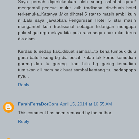
Saya pernah diperlekehkan oleh seorg sahabat gara2
mengambil pencuci mulut kuih tradisonal disebuah hotel
terkemuka..Katanya..Mkn dihotel 5 star tp masih ambil kuih
ni..Lalu saya jawabkan..Pengurusan Hotel 5 star masih
mengambil kuih tradisional sebagai hidangan mengapa
pula sbgai org melayu kita pula rasa segan nak mkn..terus
dia diam..
Kerdas tu sedap kak..dibuat sambal...tp kena tumbuk dulu
guna batu lesung bg dia pecah kalau tak keras..kemudian
goreng..dah tu goreng ikan bilis bg garing..kemudian
tumiskan cili mcm nak buat sambal kentang tu...sedappppp
nya...
Reply
FarahFerraDotCom
April 15, 2014 at 10:55 AM
This comment has been removed by the author.
Reply