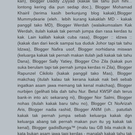
kan), Blogger Daddy Ziyyad (kakak tak tahu pun hihi...
lontong kering dia pun sedap doc.), Blogger Mohamad
Khairil (terima kasih berkunjung blog kakak),Blogger
Mummydearie (eleh.. lebih kurang kakaklah MD - kakak
panggil tako MD), Blogger Werdah (walaikumsalam Kak
Werdah, itulah kakak tak pernah jumpa dan rasa kerdas tu
kak. Lain kalilah kakak cuba rasa), Blogger :: idzwa ::
(kakak dan dari kecik sampai tua duduk Johor tapi tak tahu
Idzwa), Blogger Nafira usof, Blogger norhidana miswan
(keluarga kakak tak pernah makan itulah jadi kakak tak tahu
Dana), Blogger Sally Yatiey, Blogger Cho Zila (kakak pun
suka berulam tapi tak pernah jumpa kerdas ni Zila), Blogger
Rapunzel Cikilolo (kakak panggil tako Mas), Blogger
makchaq (itulah kalau tak kerana kakak nak beli sebab
ingatkan asam jawa memang tak kenal makchaq), Blogger
nurbijen (gelihati bila dah tahu Nur. Betul KWSP dah terus
bank-in into a/c sekarang ni), Blogger Nor Salmi, Blogger
nohas (itulah kakak baru tahu no), Blogger Ct NoArizah
Aris, Blogger nadia rashid, Blogger ANIM (oh... patutlah
kakak tak pernah jumpa sebab keluarga kakak dgn
keluarga abang tak pernah makan pun itu yg kakak tak
kenal), Blogger gadisBunga™ (malu tau GB bila makcik itu
kata bukan asam jawa tapi kerdas - manalah kakak tahu tak