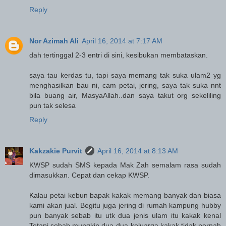
Reply
Nor Azimah Ali
April 16, 2014 at 7:17 AM
dah tertinggal 2-3 entri di sini, kesibukan membataskan.
saya tau kerdas tu, tapi saya memang tak suka ulam2 yg
menghasilkan bau ni, cam petai, jering, saya tak suka nnt
bila buang air, MasyaAllah..dan saya takut org sekeliling
pun tak selesa
Reply
Kakzakie Purvit
April 16, 2014 at 8:13 AM
KWSP sudah SMS kepada Mak Zah semalam rasa sudah
dimasukkan. Cepat dan cekap KWSP.
Kalau petai kebun bapak kakak memang banyak dan biasa
kami akan jual. Begitu juga jering di rumah kampung hubby
pun banyak sebab itu utk dua jenis ulam itu kakak kenal
Tetapi sebab mungkin dua-dua keluarga kakak tidak pernah