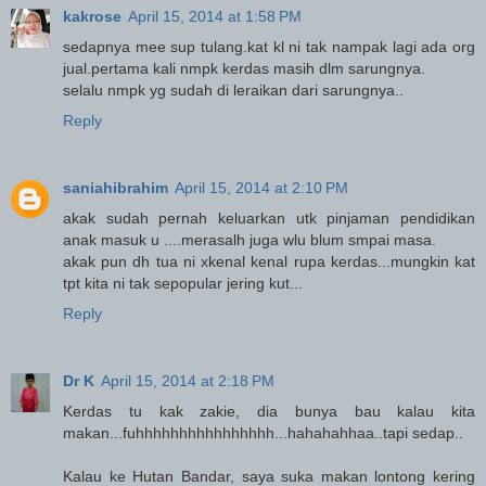
kakrose
April 15, 2014 at 1:58 PM
sedapnya mee sup tulang.kat kl ni tak nampak lagi ada org
jual.pertama kali nmpk kerdas masih dlm sarungnya.
selalu nmpk yg sudah di leraikan dari sarungnya..
Reply
saniahibrahim
April 15, 2014 at 2:10 PM
akak sudah pernah keluarkan utk pinjaman pendidikan
anak masuk u ....merasalh juga wlu blum smpai masa.
akak pun dh tua ni xkenal kenal rupa kerdas...mungkin kat
tpt kita ni tak sepopular jering kut...
Reply
Dr K
April 15, 2014 at 2:18 PM
Kerdas tu kak zakie, dia bunya bau kalau kita
makan...fuhhhhhhhhhhhhhhhh...hahahahhaa..tapi sedap..
Kalau ke Hutan Bandar, saya suka makan lontong kering