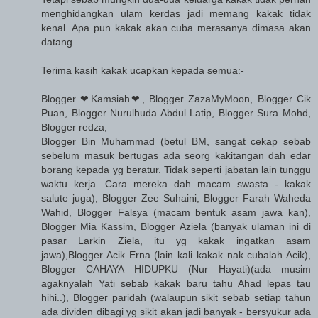
menghidangkan ulam kerdas jadi memang kakak tidak
kenal. Apa pun kakak akan cuba merasanya dimasa akan
datang.
Terima kasih kakak ucapkan kepada semua:-
Blogger ❤Kamsiah❤, Blogger ZazaMyMoon, Blogger Cik
Puan, Blogger Nurulhuda Abdul Latip, Blogger Sura Mohd,
Blogger redza,
Blogger Bin Muhammad (betul BM, sangat cekap sebab
sebelum masuk bertugas ada seorg kakitangan dah edar
borang kepada yg beratur. Tidak seperti jabatan lain tunggu
waktu kerja. Cara mereka dah macam swasta - kakak
salute juga), Blogger Zee Suhaini, Blogger Farah Waheda
Wahid, Blogger Falsya (macam bentuk asam jawa kan),
Blogger Mia Kassim, Blogger Aziela (banyak ulaman ini di
pasar Larkin Ziela, itu yg kakak ingatkan asam
jawa),Blogger Acik Erna (lain kali kakak nak cubalah Acik),
Blogger CAHAYA HIDUPKU (Nur Hayati)(ada musim
agaknyalah Yati sebab kakak baru tahu Ahad lepas tau
hihi..), Blogger paridah (walaupun sikit sebab setiap tahun
ada dividen dibagi yg sikit akan jadi banyak - bersyukur ada