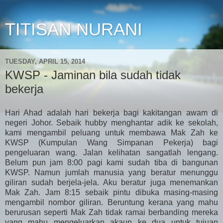
TITISAN NURANI
TUESDAY, APRIL 15, 2014
KWSP - Jaminan bila sudah tidak
bekerja
Hari Ahad adalah hari bekerja bagi kakitangan awam di
negeri Johor. Sebaik hubby menghantar adik ke sekolah,
kami mengambil peluang untuk membawa Mak Zah ke
KWSP (Kumpulan Wang Simpanan Pekerja) bagi
pengeluaran wang. Jalan kelihatan sangatlah lengang.
Belum pun jam 8:00 pagi kami sudah tiba di bangunan
KWSP. Namun jumlah manusia yang beratur menunggu
giliran sudah berjela-jela. Aku beratur juga menemankan
Mak Zah. Jam 8:15 sebaik pintu dibuka masing-masing
mengambil nombor giliran. Beruntung kerana yang mahu
berurusan seperti Mak Zah tidak ramai berbanding mereka
yang mahu mengeluarkan akaun ke dua untuk tujuan