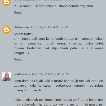
tau kerdas tu..sebab belah husband semua org johor..
Reply
Unknown
April 15, 2014 at 3:45 PM
Salam Kakak~
ohh.. nasib baik zura kenal buah kerdas nih. cuma x makan
jer lah. sama cam buah jering.. x pernah cuba untuk
makan. berlainan plak dgn buah petai.. zura sukaaaa
sangat.. :)
Reply
norhidana
April 15, 2014 at 4:14 PM
lama dana tak jejak kaki kt area2 bandar jb tuh kak, mau sst
agaknyer kalu ke sana... sedapnyer nengok mee rebus
tulang tuh... perkh
kelakar lak akak tak kenal ulam kerdas tuh? dana kenal sbb
mak suke mkn, tp dana tak mkn ulam tuh... bt masa nih