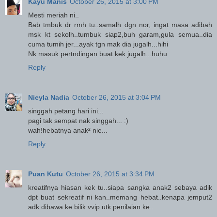
Kayu Manis
October 26, 2015 at 3:00 PM
Mesti meriah ni..
Bab tmbuk dr rmh tu..samalh dgn nor, ingat masa adibah
msk kt sekolh..tumbuk siap2,buh garam,gula semua..dia
cuma tumih jer...ayak tgn mak dia jugalh...hihi
Nk masuk pertndingan buat kek jugalh...huhu
Reply
Nieyla Nadia
October 26, 2015 at 3:04 PM
singgah petang hari ini...
pagi tak sempat nak singgah... :)
wah!hebatnya anak² nie...
Reply
Puan Kutu
October 26, 2015 at 3:34 PM
kreatifnya hiasan kek tu..siapa sangka anak2 sebaya adik
dpt buat sekreatif ni kan..memang hebat..kenapa jemput2
adk dibawa ke bilik vvip utk penilaian ke..